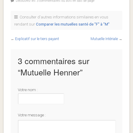
Découvrez les 3 commentaires ou avis en bas de page
Consulter d'autres informations similaires en vous
rendant sur
Comparer les mutuelles santé de "F" à "M"
←
Explicatif sur le tiers payant
Mutuelle Intériale
→
3 commentaires sur
“
Mutuelle Henner
”
Votre nom :
Votre message :