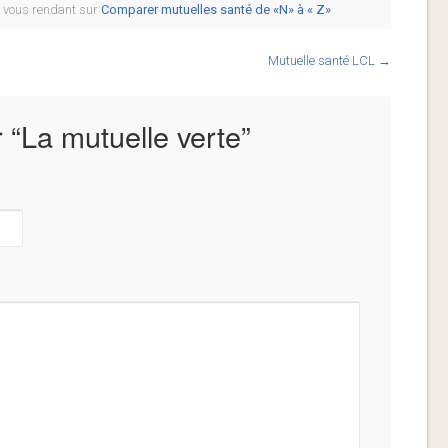
n vous rendant sur
Comparer mutuelles santé de «N» à « Z»
Mutuelle santé LCL
→
 “
La mutuelle verte
”