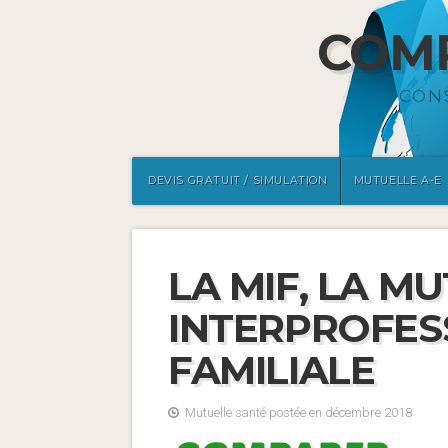
COMP
CON
DEVIS GRATUIT / SIMULATION
MUTUELLE A-E
LA MIF, LA M
INTERPROFES
FAMILIALE
Mutuelle santé postée en décembre 2018