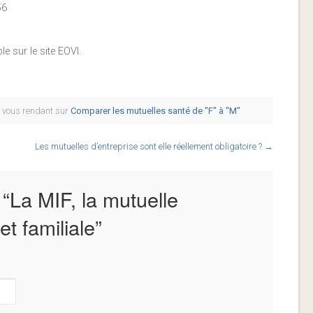
56
le sur le site EOVI.
n vous rendant sur
Comparer les mutuelles santé de "F" à "M"
Les mutuelles d’entreprise sont elle réellement obligatoire ?
→
 “
La MIF, la mutuelle
et familiale
”